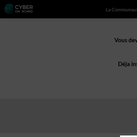
La Communau
Vous dev
Déja in