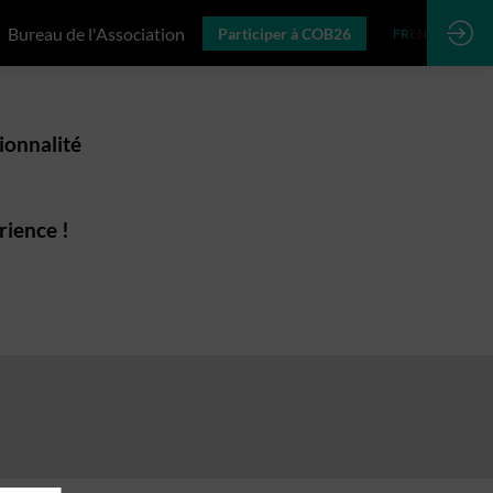
Bureau de l'Association
Participer à COB26
FR
EN
ionnalité
rience !