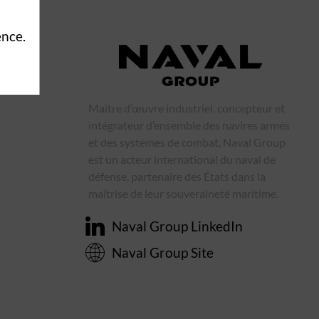
ence.
Maître d’œuvre industriel, concepteur et
intégrateur d’ensemble des navires armés
et des systèmes de combat, Naval Group
est un acteur international du naval de
défense, partenaire des États dans la
maîtrise de leur souveraineté maritime.
Naval Group LinkedIn
Naval Group Site