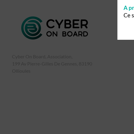
A pr
Ce s
Cyber On Board, Association,
199 Av Pierre-Gilles De Gennes, 83190
Ollioules