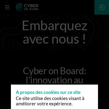
Embarquez
avec nous !
Cyber on Board:
l'innovation au
cœur des
A propos des cookies sur ce site
systèmes
Ce site utilise des cookies visant à
améliorer votre expérience.
embarqués