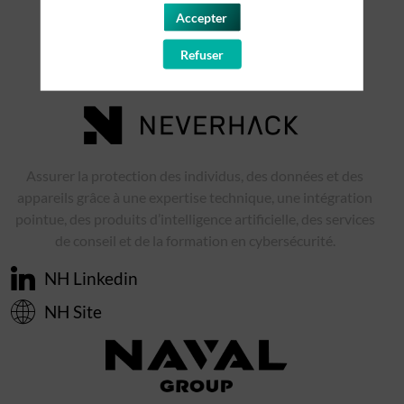
Accepter
Refuser
Cyber On Board, Association,
199 Av Pierre-Gilles De Gennes, 83190 Ollioules
Assurer la protection des individus, des données et des
appareils grâce à une expertise technique, une intégration
pointue, des produits d’intelligence artificielle, des services
de conseil et de la formation en cybersécurité.
NH Linkedin
NH Site